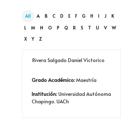
All
A
B
C
D
E
F
G
H
I
J
K
L
M
N
O
P
Q
R
S
T
U
V
W
X
Y
Z
Rivera Salgado Daniel Victorico
Grado Académico:
Maestría
Institución:
Universidad Autónoma
Chapingo. UACh