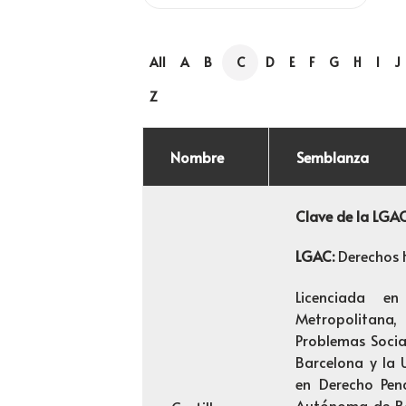
All
A
B
C
D
E
F
G
H
I
J
Z
Nombre
Semblanza
Clave de la LGA
LGAC:
Derechos 
Licenciada e
Metropolitana
Problemas Social
Barcelona y la
en Derecho Pena
Autónoma de Ba