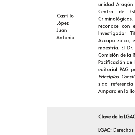
unidad Aragón 
Centro de Est
Castillo
Criminológicas
López
reconoce con e
Juan
Investigador 
Antonio
Azcapotzalco, e
maestría. El Dr
Comisión de la 
Pacificación de 
editorial PAG p
Principios Const
sido referenci
Amparo en la li
Clave de la LGA
LGAC:
Derechos