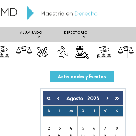
ALUMNADO
DIRECTORIO
Actividades y Eventos
Agosto
2026
D
L
M
X
J
V
S
1
2
3
4
5
6
7
8
9
10
11
12
13
14
15