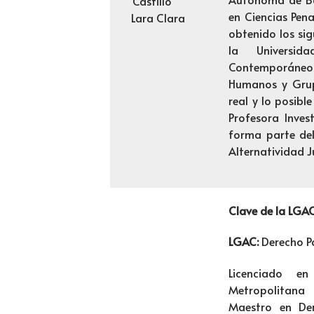
Castillo
en Ciencias Penal
Lara Clara
obtenido los sig
la Universi
Contemporáneos
Humanos y Grup
real y lo posibl
Profesora Inve
forma parte de
Alternatividad J
Clave de la LGA
LGAC:
Derecho Po
Licenciado e
Metropolitana
Maestro en Der