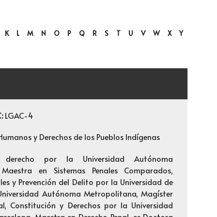
K
L
M
N
O
P
Q
R
S
T
U
V
W
X
Y
C:
LGAC-4
Humanos y Derechos de los Pueblos Indígenas
n derecho por la Universidad Autónoma
, Maestra en Sistemas Penales Comparados,
es y Prevención del Delito por la Universidad de
 Universidad Autónoma Metropolitana, Magíster
l, Constitución y Derechos por la Universidad
rcelona, Maestra en Derecho Penal, es Doctora