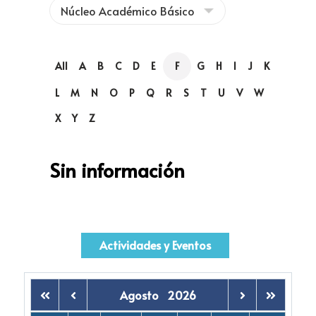
All
A
B
C
D
E
F
G
H
I
J
K
L
M
N
O
P
Q
R
S
T
U
V
W
X
Y
Z
Sin información
Actividades y Eventos
Agosto
2026