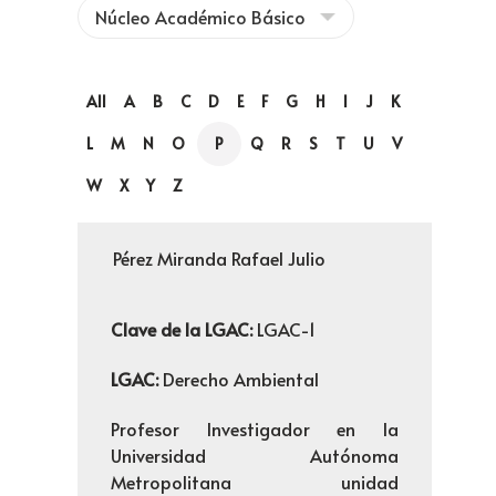
All
A
B
C
D
E
F
G
H
I
J
K
L
M
N
O
P
Q
R
S
T
U
V
W
X
Y
Z
Pérez Miranda Rafael Julio
Clave de la LGAC:
LGAC-1
LGAC:
Derecho Ambiental
Profesor Investigador en la
Universidad Autónoma
Metropolitana unidad