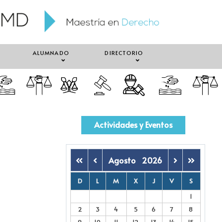
ALUMNADO
DIRECTORIO
Actividades y Eventos
Agosto
2026
D
L
M
X
J
V
S
1
2
3
4
5
6
7
8
9
10
11
12
13
14
15