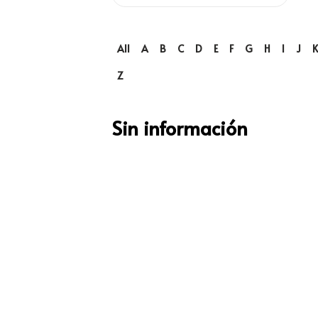
All
A
B
C
D
E
F
G
H
I
J
Z
Sin información