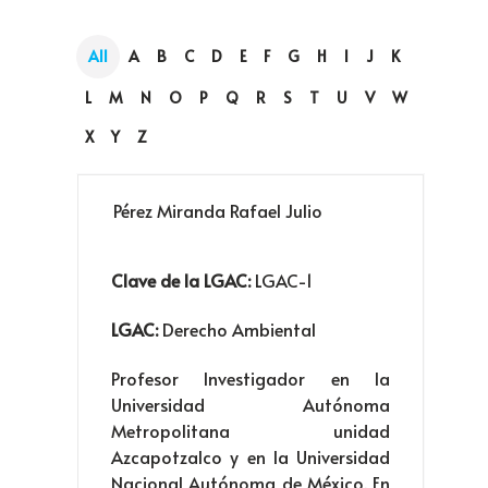
All
A
B
C
D
E
F
G
H
I
J
K
L
M
N
O
P
Q
R
S
T
U
V
W
X
Y
Z
Pérez Miranda Rafael Julio
Clave de la LGAC:
LGAC-1
LGAC:
Derecho Ambiental
Profesor Investigador en la
Universidad Autónoma
Metropolitana unidad
Azcapotzalco y en la Universidad
Nacional Autónoma de México. En