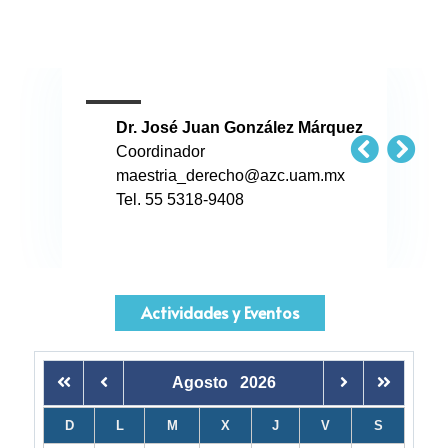
Dr. José Juan González Márquez
Coordinador
maestria_derecho@azc.uam.mx
Tel. 55 5318-9408
Actividades y Eventos
Agosto
2026
D
L
M
X
J
V
S