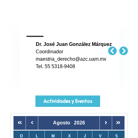
Dr. José Juan González Márquez
Coordinador
maestria_derecho@azc.uam.mx
Tel. 55 5318-9408
Actividades y Eventos
Agosto
2026
D
L
M
X
J
V
S